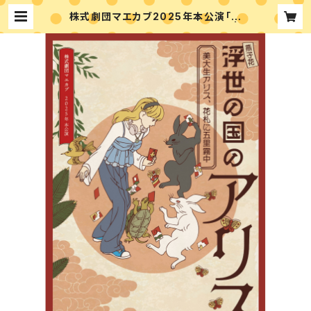
株式劇団マエカブ2025年本公演「浮
世の国のアリス～燕子花～」DVD |
株式劇団マエカブonlineshop