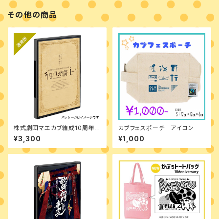
その他の商品
株式劇団マエカブ結成10周年記
カブフェスポーチ アイコン
念公演「円卓の騎士～嘆きの剣、
¥3,300
¥1,000
祝福の鞘と～」