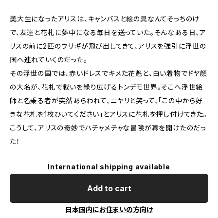
美大生になったアリスは、キャンバスと絵の具なんてそっちのけ
で、友達と花札に夢中になる毎日を送っていた。そんなある日、ア
リスの前に2匹のウサギが飛び出してきて、アリスを強引に浮世の
国へ連れていくのだった。
その浮世の国では、赤いドレスでキメた花魁と、白い着物でドヤ顔
の大名が、花札で戦いを繰り広げるトンデモ世界。そこへ浮世絵
師と名乗る者が突然あらわれて、ニヤリと笑って、「この中から好
きな花札を1枚ひいてください」とアリスに花札を押し付けてきた。
こうして、アリスの奇妙でハチャメチャな冒険が幕を開けたのだっ
た！
International shipping available
Add to cart
日本国内にお住まいの方向け