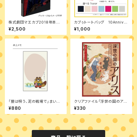
株式劇団マエカブ2018年本公
カブぅトートバッグ 10Anniver
演「歌舞伎門事変」
sary
¥2,500
¥1,000
「狸は唄う、泥の戦場で」まいた
クリアファイル「浮世の国のアリ
の卓上メモ
ス～燕子花～」
¥880
¥330