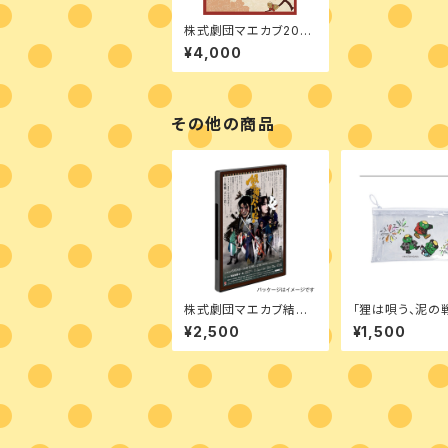
株式劇団マエカブ2025
年本公演「浮世の国の
¥4,000
アリス～燕子花～」Blu
－ray
その他の商品
株式劇団マエカブ結成
「狸は唄う、泥の
5周年記念公演「傾奇者
かっぱのクリアフ
¥2,500
¥1,500
のパレード」
ーポーチ