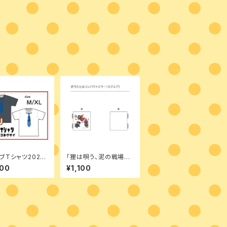
ブTシャツ2023
「狸は唄う、泥の戦場で」
タイ
てんぐのコンパクトミラ
000
¥1,100
ー