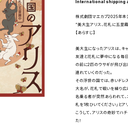
International shipping 
株式劇団マエカブ2025年本
“美大生アリス、花札に五里霧
【あらすじ】
美大生になったアリスは、キ
友達と花札に夢中になる毎日
の前に2匹のウサギが飛び出
連れていくのだった。
その浮世の国では、赤いドレ
大名が、花札で戦いを繰り広
名乗る者が突然あらわれて、
札を1枚ひいてください」とア
こうして、アリスの奇妙でハ
た！