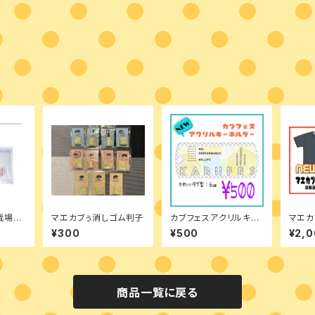
戦場で」
マエカブぅ消しゴム判子
カブフェスアクリルキー
マエカ
ァスナ
ホルダー
ネク
¥300
¥500
¥2,
商品一覧に戻る