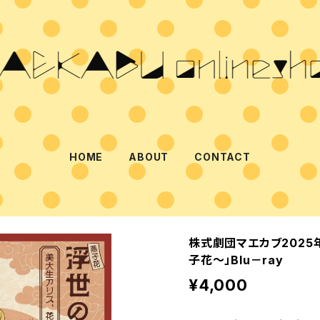
HOME
ABOUT
CONTACT
株式劇団マエカブ202
子花～」Blu－ray
¥4,000